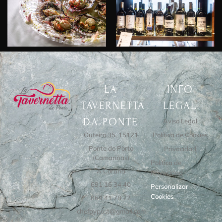
LA
INFO
TAVERNETTA
LEGAL
DA PONTE
Aviso Legal
Outeiro 35, 15121
Política de Cookies
Ponte do Porto
Privacidad
(Camariñas)
Política de
A Coruña
Privacidad
691 16 34 40
Personalizar
Cookies
669 41 78 72
chefbypost@gmail.com