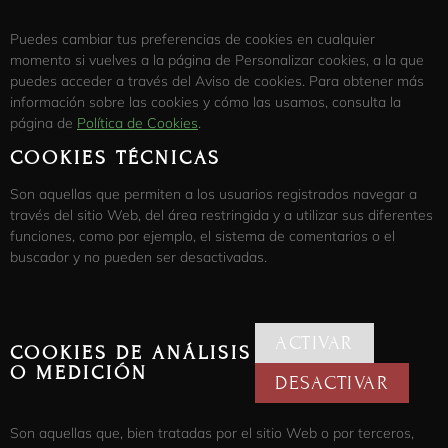
Puedes cambiar tus preferencias de cookies en cualquier
momento si vuelves a la página de Personalizar cookies, a la que
puedes acceder a través del Aviso de cookies. Para obtener más
información sobre las cookies y cómo las usamos, consulta la
página de
Política de Cookies
.
COOKIES TÉCNICAS
Son aquellas que permiten a los usuarios registrados navegar a
través del sitio Web, del área restringida y a utilizar sus diferentes
funciones, como por ejemplo, el sistema de comentarios o el
buscador y no pueden ser desactivadas.
ACTIVAR
COOKIES DE ANÁLISIS
O MEDICIÓN
DESACTIVAR
Son aquellas que, bien tratadas por el sitio Web o por terceros,