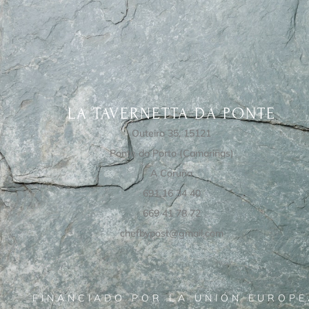
LA TAVERNETTA DA PONTE
Outeiro 35, 15121
Ponte do Porto (Camariñas)
A Coruña
691 16 34 40
669 41 78 72
chefbypost@gmail.com
FINANCIADO POR LA UNIÓN EUROPE