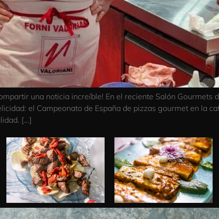
mpartir una noticia increíble! En el reciente Salón Gourmets 
licidad: el Campeonato de España de pizzas gourmet en la cat
lidad. […]