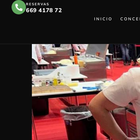
ETIQUETA:
SABRI
RESERVAS
669 4178 72
INICIO
CONCE
¡LA TAVERNETTA DA PONTE